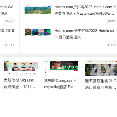
.com We
Hotels.com折扣碼2026-Hotels.com X
半價優惠
消費券優惠＋Mastercard額外88折優
惠代碼
05/27
08/09
瀛 2019
Hotels.com 優惠代碼2022-Hotels.co
m 夏日酒店優惠
06/11
07/23
大航假期 Big Line
康帕斯Compass H
洲際酒店集團(IHG)
官網優惠，12月逢
ospitality酒店 Black
酒店會員訂房折扣,
周六出發指定團號
Friday & Cyber Mo
IHG 2019黑五限時
免一天小費/新春出
nday預訂優惠，預
7-75折優惠
行早報名最高勁減
定泰國/馬來西亞和
HK$100
英國地區康帕斯酒