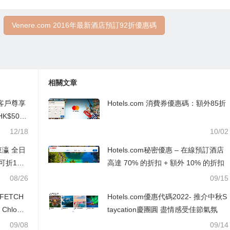
Venere.com 2016年最新酒店預訂92折優惠碼
相關文章
卡客戶尊享
Hotels.com 消費券優惠碼：額外85折
$5000
 Card &
12/18
10/02
費滿HK
東瀛 全日
Hotels.com秘密優惠 – 在線預訂酒店
折12,0
高達 70% 的折扣 + 額外 10% 的折扣
3折起優惠
08/26
09/15
FETCH
Hotels.com優惠代碼2022- 推介中秋S
hloe
taycation慶團圓 盡情感受佳節氣氛
+滿額減$4
09/08
09/14