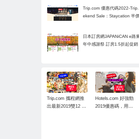
2.5
Trip.com 優惠代碼2022-Trip
ekend Sale：Staycation 
日本訂房網JAPANiCAN e路東
年中感謝祭 訂房1.5折起促銷
Trip.com 攜程網推
Hotels.com 好強勁
出最新2019雙12 酒
2019優惠碼，用銀
店優惠碼，東亞卡
聯信用卡訂酒店，
訂酒店連稅滿 HK
即享8折優惠，儲到
$5,000減 HK$50
Welcome Rewards
洲際酒店集團IHG
0，相當於9折優惠
10晚送1晚