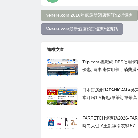
Venere.com 2016年底最新酒店預訂92折優惠
Venere.com最新酒店預訂優惠/優惠碼
隨機文章
Trip.com 攜程網 DBS信用
優惠, 萬事達信用卡，消費滿HK
即減HK$600/ 用DBS Eminent
COMPASS VISA信用卡，消
日本訂房網JAPANiCAN e路
$5000即減HK$500
本訂房1.5折起/單筆訂單最高可
00日圓,日本在地票券最高6
FARFETCH優惠碼2026-FAR
時尚大促 A王副線衞衣$157，C
Darryl包$714 無門檻8.5折