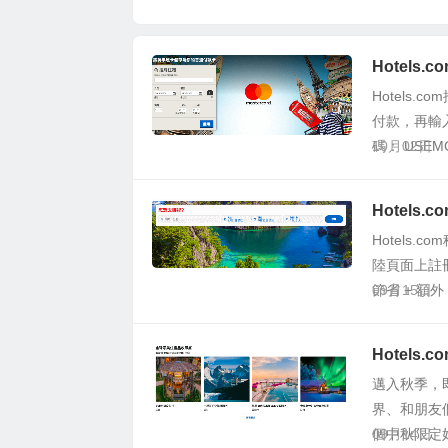
限時優惠，預訂集
團旗下酒店低至75
折，優惠涵蓋全
Hotels
球，IHG Rewards
Hotels.
Club會員才有75
付款，再輸
折、非會員只有8折
碼： USEM
10月02日
Hotels
Hotels.
陸頁面上註
節省 + 額外 1
09月15日
Hotels
邁入秋季，
界、和朋友們
個中秋限定
09月14日