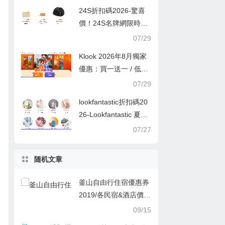
24S折扣碼2026-驚喜
價！24S名牌網限時9
折！Louis Vuitton 精選
07/29
熱賣袋款低至香港售價
Klook 2026年8月獨家
72折！
優惠：買一送一 / 低至
半價
07/29
lookfantastic折扣碼20
26-Lookfantastic 夏日
優惠低至65折優惠碼
07/27
随机文章
釜山自由行住宿優惠券
2019/各民宿&酒店價格
優惠推薦
09/15