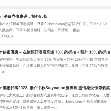
店即享低至55折
.com 消費券優惠碼：額外85折
com推出咗消費券優惠碼呀，只要在Hotels.com預訂酒店住宿，用Tap & Go
入優惠碼，即享85折優惠呀，快閃架，即搶啦！ 優惠
CTNG15
.com秘密優惠 – 在線預訂酒店高達 70% 的折扣 + 額外 10% 的折扣
com秘密優惠 - 在線預訂酒店高達 70% 的折扣 + 額外 10% 的折扣 當您在登
冊神秘獎勵時，在線查找租賃住宿的秘密優惠，並獲得高達 70% 的顯著
0...
.com優惠代碼2022- 推介中秋Staycation慶團圓 盡情感受佳節氣氛
即相信大家都正計劃以各種方式慶祝中秋佳節，無論是想靜靜地過二人世
在戶外賞月，或是跟家人溫馨共度佳節，Hotels.com™ 為大家推薦多
好去處及鄰近住宿選擇，讓大家來一...