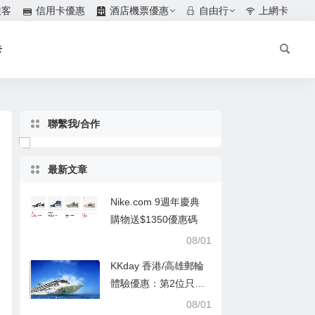
旅客
信用卡優惠
酒店機票優惠
自由行
上網卡
卡
聯繫我/合作
最新文章
Nike.com 9週年慶典
購物送$1350優惠碼
08/01
KKday 香港/高雄郵輪
體驗優惠：第2位只需
$1
08/01