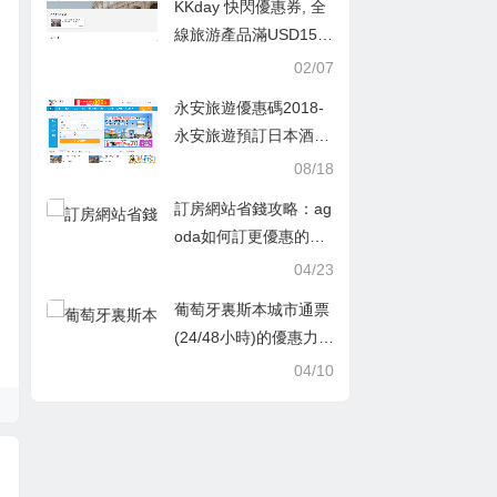
KKday 快閃優惠券, 全
線旅游產品滿USD150
即減USD20
02/07
永安旅遊優惠碼2018-
永安旅遊預訂日本酒店
滿HKD700（未含稅）
08/18
即減HKD70優惠碼
訂房網站省錢攻略：ag
oda如何訂更優惠的房
價
04/23
葡萄牙裏斯本城市通票
(24/48小時)的優惠力度
分享
04/10