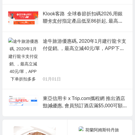
Klook客路 全球春節折扣碼2026,用銀
聯卡支付指定產品低至86折起, 最高滿1
01月21日
899減259
途牛旅游優惠碼, 2020年1月建行龍卡支
付促銷, ，最高立減40元/單，APP下单
折扣多多
01月01日
東亞信用卡 x Trip.com攜程網 推出酒店
勁減優惠, 會員預訂酒店滿$5,000可額
12月09日
外減多$500, 即額外有多10%OFF折扣