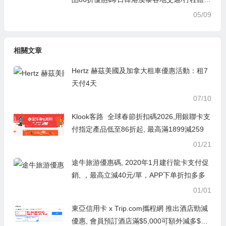
驗/WiFi等優惠/各大銀行信用卡友/折扣碼優
05/09
惠
相關文章
Hertz 赫茲美國及加拿大租車優惠活動：租7
天付4天
07/10
Klook客路 全球春節折扣碼2026,用銀聯卡支
付指定產品低至86折起, 最高滿1899減259
01/21
途牛旅游優惠碼, 2020年1月建行龍卡支付促
銷, ，最高立減40元/單，APP下单折扣多多
01/01
東亞信用卡 x Trip.com攜程網 推出酒店勁減
優惠, 會員預訂酒店滿$5,000可額外減多$50