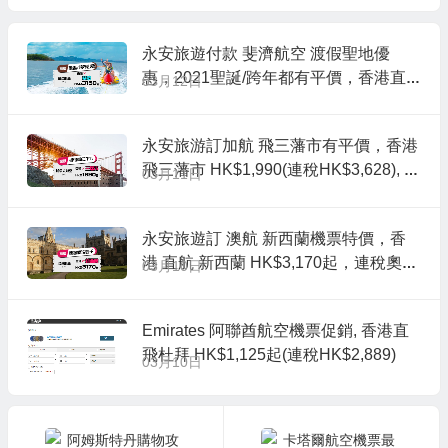
D30即減USD2.5
永安旅遊付款 斐濟航空 渡假聖地優
惠，2021聖誕/跨年都有平價，香港直
03月12日
航 斐濟-楠迪來回機票HK$3,150起(連稅
HK$4,256), 出發截止到2021年1月底
永安旅游訂加航 飛三藩市有平價，香港
飛三藩市 HK$1,990(連稅HK$3,628), 出
03月11日
發日期去到11月底前
永安旅遊訂 澳航 新西蘭機票特價，香
港 直航 新西蘭 HK$3,170起，連稅奧克
03月10日
蘭/基督城 HK$3,926起, 出發日期至12
月中前
Emirates 阿聯酋航空機票促銷, 香港直
飛杜拜 HK$1,125起(連稅HK$2,889)
03月10日