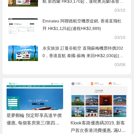
航 新西蘭 HK$3,170起，連稅奧克蘭/基督城
HK$3,926起, 出發日期至12月中前
03/10
Emirates 阿聯酋航空機票促銷, 香港直飛杜
拜 HK$1,125起(連稅HK$2,889)
03/10
永安旅游 訂曼谷航空 直飛蘇梅機票特價202
0，香港直航 泰國-蘇梅 來回HK$2,030起(連
稅HK$2,890)
03/08
星夢郵輪 預定即享高達半價
Klook客路優惠碼2019, 新客
優惠, 每個客房第三/第四名
戶首次香港消費優惠, 滿US
乘客可免基本船費