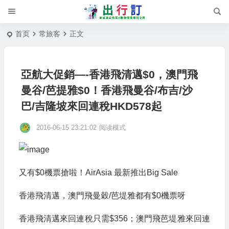
首页
常旅客
正文
亞航大促銷—-香港飛清邁$0，澳門飛
曼谷/芭提雅$0！香港飛曼谷/布吉/沙
巴/吉隆坡來回連稅HKD578起
2016-06-15 23:21:02
阅读模式
又有$0機票搶啦！AirAsia 最新推出Big Sale
香港飛清邁，澳門飛曼穀/芭堤雅都有$0機票呀
香港飛清邁來回連稅只需$356；澳門飛芭堤雅來回連