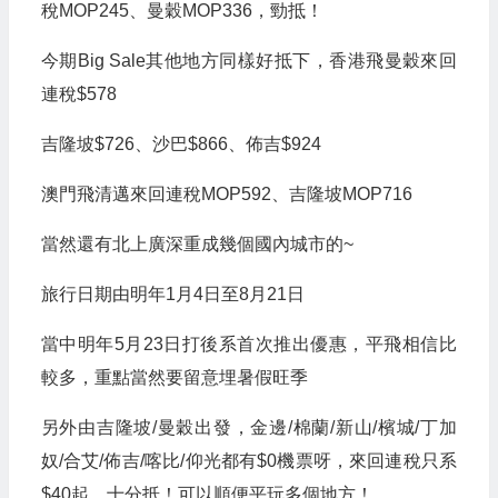
稅MOP245、曼穀MOP336，勁抵！
今期Big Sale其他地方同樣好抵下，香港飛曼穀來回
連稅$578
吉隆坡$726、沙巴$866、佈吉$924
澳門飛清邁來回連稅MOP592、吉隆坡MOP716
當然還有北上廣深重成幾個國內城市的~
旅行日期由明年1月4日至8月21日
當中明年5月23日打後系首次推出優惠，平飛相信比
較多，重點當然要留意埋暑假旺季
另外由吉隆坡/曼穀出發，金邊/棉蘭/新山/檳城/丁加
奴/合艾/佈吉/喀比/仰光都有$0機票呀，來回連稅只系
$40起，十分抵！可以順便平玩多個地方！