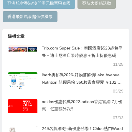
亞洲航空香港\澳門零元機票飛泰國
亞航大促銷活動
香港飛新馬泰超低價機票
隨機文章
Trip.com Super Sale：泰國酒店$523起包早
餐＋迪士尼酒店限時優惠＋折上折優惠碼
11/25
iherb折扣碼2026-好物嘗鮮價Lake Avenue
Nutrition 諾麗果粉 360粒素食膠囊 ￥132.91
原價￥265.82 50% OFF
03/29
adidas優惠代碼2022-adidas香港官網 7月優
惠：低至額外7折
07/03
24S名牌網8折新優惠登場！Chloe熱門Wood