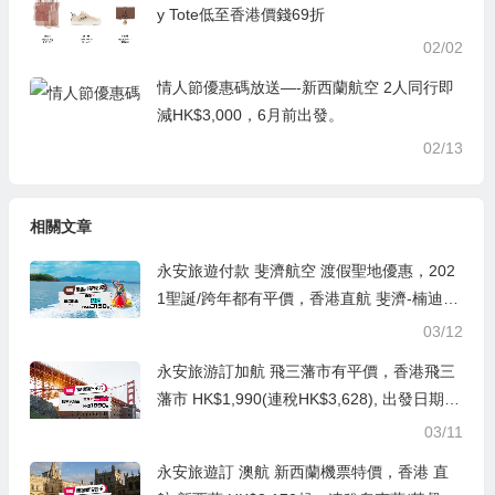
y Tote低至香港價錢69折
02/02
情人節優惠碼放送—-新西蘭航空 2人同行即
減HK$3,000，6月前出發。
02/13
相關文章
永安旅遊付款 斐濟航空 渡假聖地優惠，202
1聖誕/跨年都有平價，香港直航 斐濟-楠迪來
回機票HK$3,150起(連稅HK$4,256), 出發截
03/12
止到2021年1月底
永安旅游訂加航 飛三藩市有平價，香港飛三
藩市 HK$1,990(連稅HK$3,628), 出發日期去
到11月底前
03/11
永安旅遊訂 澳航 新西蘭機票特價，香港 直