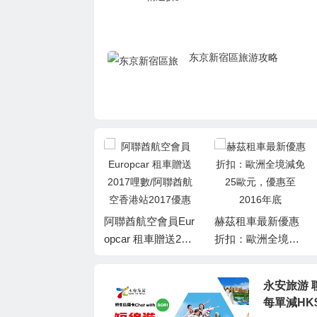
东京新宿區旅游攻略
北美租車教學/教程/
阿聯酋航空會員Eur
赫茲租車最新優惠
全攻略 需註意的條
opcar 租車贈送201
折扣：歐洲全境減
件
7哩數/阿聯酋航空
免25歐元，優惠至2
香港站2017優惠
016年底
永安旅游 聯
每單減HK