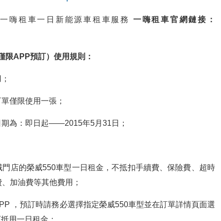
換一嗨租車一日新能源車租車服務
一嗨租車官網鏈接：
僅限APP預訂）使用規則：
用；
訂單僅限使用一張；
期為：即日起——2015年5月31日；
域門店的榮威550車型一日租金，不抵扣手續費、保險費、超時
費、加油費等其他費用；
APP ，預訂時請務必選擇指定榮威550車型並在訂單詳情頁面選
可抵用一日租金；