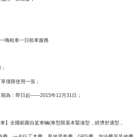
。
換一嗨租車一日租車服務
用；
訂單僅限使用一張；
期為：即日起——2015年12月31日；
租車】全國範圍自駕車輛(車型限基本緊湊型，經濟舒適型，
時費、一卡行工本費、異地還車費、GPS費、加油費等其他費