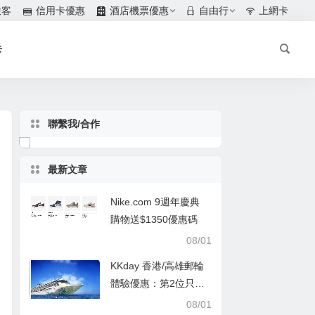
旅客
信用卡優惠
酒店機票優惠
自由行
上網卡
卡
聯繫我/合作
最新文章
Nike.com 9週年慶典
購物送$1350優惠碼
08/01
KKday 香港/高雄郵輪
體驗優惠：第2位只需
$1
08/01