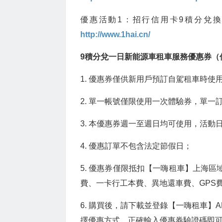
優惠活動1：招行信用卡9積分兌
http://www.1hai.cn/
9積分兌一日新能源車租車服務優惠券（
1. 優惠券僅供新用戶預訂自駕租車時使
2. 單一帳號僅限使用一次體驗券，單一
3. 本優惠券週一至週日均可使用，活動日
4. 優惠訂單不包含法定節假日；
5. 優惠券僅限抵扣【一嗨租車】上海區
費、一卡行工本費、異地還車費、GPS
6. 購買後，請下載並登錄【一嗨租車】
擇優惠方式，正確輸入優惠券驗證碼即