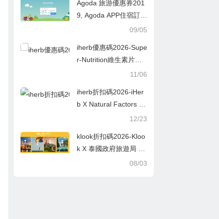
Agoda 旅游優惠券201
g Company 有得減！
9, Agoda APP住宿訂房
限時92折優惠
09/05
iherb優惠碼2026-Supe
r-Nutrition維生素片專
區 限時8折+專享9.5折
11/06
+滿額順豐直郵
iherb折扣碼2026-iHer
b X Natural Factors 產
品優惠推介（附額外8
12/23
折優惠碼）
klook折扣碼2026-Kloo
k X 泰國政府旅遊局 獨
家限量 低至半價搶$10
08/03
0優惠券