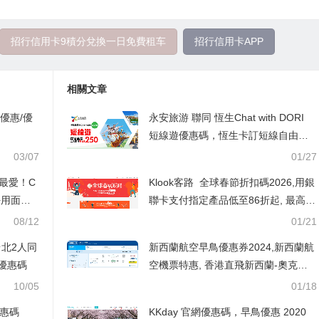
招行信用卡9積分兌換一日免費租车
招行信用卡APP
相關文章
房優惠/優
永安旅游 聯同 恆生Chat with DORI
短線遊優惠碼，恆生卡訂短線自由行
每單減HK$250，澳門自由行/船飛+酒
03/07
01/27
店2日1夜 每人連稅HK$594起
貴婦最愛！C
Klook客路 全球春節折扣碼2026,用銀
氣好用面膜
聯卡支付指定產品低至86折起, 最高滿
1899減259
08/12
01/21
台北2人同
新西蘭航空早鳥優惠券2024,新西蘭航
0優惠碼
空機票特惠, 香港直飛新西蘭-奧克蘭
HK$3,330起
10/05
01/18
優惠碼
KKday 官網優惠碼，早鳥優惠 2020