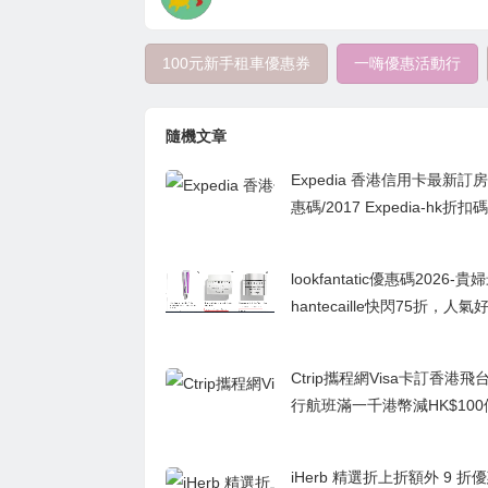
100元新手租車優惠券
一嗨優惠活動行
隨機文章
Expedia 香港信用卡最新訂
惠碼/2017 Expedia-hk折扣碼
lookfantatic優惠碼2026-
hantecaille快閃75折，人
+化妝品推介！
Ctrip攜程網Visa卡訂香港飛
行航班滿一千港幣減HK$10
iHerb 精選折上折額外 9 折