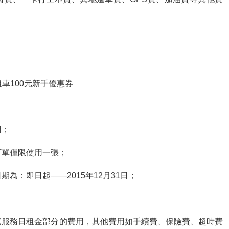
。
車100元新手優惠券
用；
訂單僅限使用一張；
期為：即日起——2015年12月31日；
自駕服務日租金部分的費用，其他費用如手續費、保險費、超時費