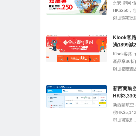
永安 聯同 
HK$250
外，珠海長隆
01月27日
Klook
滿1899減2
Klook客
產品享86折
碼，指定產品
01月21日
新西蘭航空
HK$3,33
新西蘭航空 
稅HK$5,1
平，可以8...
01月18日