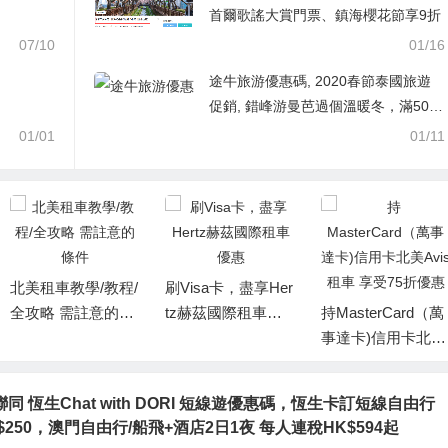
首爾歌謠大賞門票、鎮海櫻花節享9折
07/10
01/16
途牛旅游優惠碼, 2020春節泰國旅遊
促銷, 錯峰游曼芭過個溫暖冬，滿500
0元減100元
01/01
01/11
刷Visa卡，盡享Her
7月Hertz美國租車
tz赫茲國際租車優
持MasterCard（萬
最全優惠碼/折扣碼
惠
事達卡)信用卡北美
优惠券和促销
Avis租車 享受75折
優惠
同 恆生Chat with DORI 短線遊優惠碼，恆生卡訂短線自由行
$250，澳門自由行/船飛+酒店2日1夜 每人連稅HK$594起