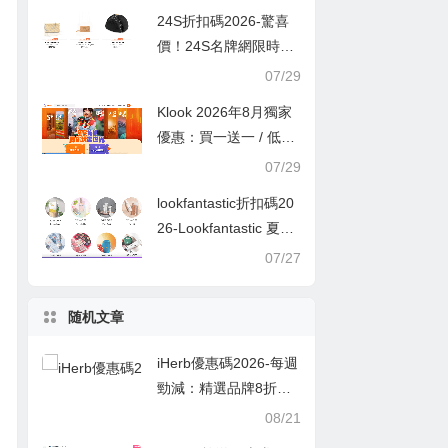
24S折扣碼2026-驚喜
價！24S名牌網限時9
折！Louis Vuitton 精選
07/29
熱賣袋款低至香港售價
Klook 2026年8月獨家
72折！
優惠：買一送一 / 低至
半價
07/29
lookfantastic折扣碼20
26-Lookfantastic 夏日
優惠低至65折優惠碼
07/27
随机文章
iHerb優惠碼2026-每週
勁減：精選品牌8折優
惠，DERMA E、Six St
08/21
ar、King Arthur Bakin