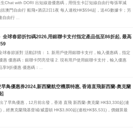
恆生Chat with DORI 出短線遊優惠碼，用恆生卡訂短線自由行每張單減
，包括澳門自由行 船飛+酒店2日1夜 每人連稅HK$594起，送4G數據卡；另
自由行 ...
客路 全球春節折扣碼2026,用銀聯卡支付指定產品低至86折起, 最高
59
路 全球春節派對 活動詳情： 1. 新用戶使用銀聯卡支付，輸入優惠碼，指定
優惠 優惠碼：銀聯卡閃亮登場 2. 現有用戶使用銀聯卡支付，輸入優惠
享9折優惠 優惠碼：...
早鳥優惠券2024,新西蘭航空機票特惠, 香港直飛新西蘭-奧克蘭
0起
出了早鳥優惠，12月前出發，香港 直飛 新西蘭-奧克蘭 HK$3,330起(連
42)，經奧克蘭飛基督城/威靈頓 HK$3,800起(連稅HK$5,531)，價錢算最