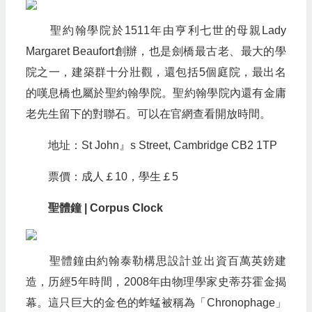
聖約翰學院於1511年由亨利七世的母親Lady
Margaret Beaufort創辦，也是劍橋最古老、最大的學
院之一，建築群十分壯觀，還包括5個庭院，最出名
的嘆息橋也屬於聖約翰學院。聖約翰學院內還有金庸
老先生留下的對聯石。可以在官網查看開放時間。
地址：St John』s Street, Cambridge CB2 1TP
票價：成人￡10，學生￡5
聖體鐘 | Corpus Clock
聖體鐘由約翰泰勒構思設計並出資百萬英鎊建
造，历經5年時間，2008年由物理學家史蒂芬霍金揭
幕。這只巨大的金色的蚱蜢被稱為「Chronophage」