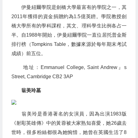
伊曼紐爾學院是劍橋大學最富有的學院之一，其
2011年獲得的資金捐贈約為1.5億英鎊。學院教授劍
橋大學所有的學科課程，其文、理科學生比例各占一
半。自1988年開始，伊曼紐爾學院一直位居托普金斯
排行榜（Tompkins Table，數據來源於每年期末考試
成績）前五位。
地址：Emmanuel College, Saint Andrew』s
Street, Cambridge CB2 3AP
翁美玲墓
翁美玲是香港著名的女演員，因為出演1983版
《射彫英雄傳》中的黃蓉被大家熟知喜愛，她26歲去
世時，很多粉絲都很為她惋惜，她曾在英國生活了8