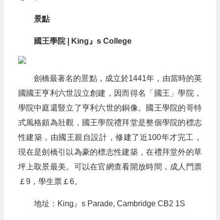
景點
國王學院 | King』s College
劍橋最著名的景點，成立於1441年，由當時的英
國國王亨利六世設立創建，因而得名「國王」學院，
學院中庭還豎立了亨利六世的銅像。國王學院的哥特
式風格頗為壯觀，國王學院禮拜堂是整個學院的標志
性建築，由國王親自設計，修建了近100年才完工，
現在是劍橋引以為豪的標志性建築，在禮拜堂外的草
坪上取景最美。可以在官網查看開放時間，成人門票
￡9，學生票￡6。
地址：King』s Parade, Cambridge CB2 1S