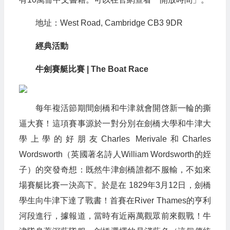
地址：West Road, Cambridge CB3 9DR
經典活動
牛劍賽艇比賽 | The Boat Race
每年複活節期間劍橋和牛津就會開啓新一輪的撕
逼大賽！這項賽事源於一對分別在劍橋大學和牛津大
學上學的好朋友Charles Merivale和Charles
Wordsworth（英國著名詩人William Wordsworth的姪
子）的突發奇想：既然牛津劍橋誰都不服輸，不如來
場賽艇比賽一決高下。於是在 1829年3月12日，劍橋
學生向牛津下達了戰書！首賽在River Thames的亨利
河段進行，據報道，當時有近兩萬觀眾前來觀戰！牛