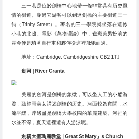
三一巷是位於劍橋中心地帶一條非常具有历史風
情的街道。穿過它游客可以到達劍橋的主要街道三一
街（Trinity Street）。著名的三一學院就坐落在這條
小巷的北邊。電影《萬物理論》中，雀斑美男扮演的
霍金便是騎著自行車和夥伴從這裡飛馳而過。
地址：Cambridge, Cambridgeshire CB2 1TJ
劍河 | River Granta
美麗的劍河是劍橋的象徵，可以坐人工的小船游
覽，聽帥哥美女講述劍橋的历史。河面較為寬闊，水
流平緩，岸邊盡是劍橋大學校園的華麗建築。河裡的
水並不深，夏天這裡還有人游泳呢。
劍橋大聖瑪麗教堂 | Great St Mary』s Church