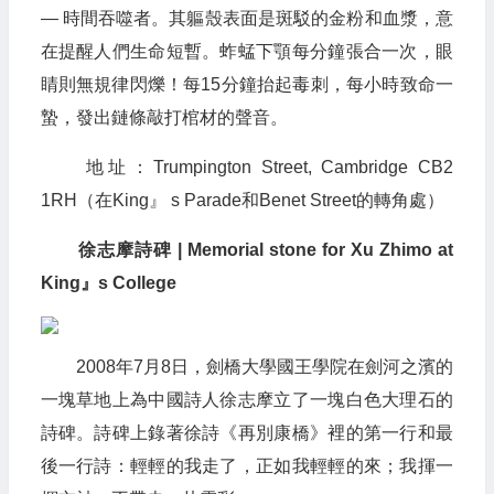
— 時間吞噬者。其軀殼表面是斑駁的金粉和血漿，意
在提醒人們生命短暫。蚱蜢下顎每分鐘張合一次，眼
睛則無規律閃爍！每15分鐘抬起毒刺，每小時致命一
蟄，發出鏈條敲打棺材的聲音。
地址：Trumpington Street, Cambridge CB2
1RH（在King』 s Parade和Benet Street的轉角處）
徐志摩詩碑 | Memorial stone for Xu Zhimo at
King』s College
2008年7月8日，劍橋大學國王學院在劍河之濱的
一塊草地上為中國詩人徐志摩立了一塊白色大理石的
詩碑。詩碑上錄著徐詩《再別康橋》裡的第一行和最
後一行詩：輕輕的我走了，正如我輕輕的來；我揮一