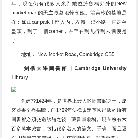
年，現在仍有很多人來到她位於劍橋郊外的New
market road的天主教墓地悼念她。翁美玲的墓地是
在：如由car park正門入內，左轉，沿小路一直走至
盡頭，到了一個corner，左至右到九行到六個便是
了。
地址： New Market Road, Cambridge CB5
劍橋大學圖書館 | Cambridge University
Library
創建於1424年，是世界上最大的圖書館之一，原
來藏書全靠捐贈，自1709年法律規定英國出版的所有
圖書都必須交送該館之後，藏書量劇增。現在擁有六
百多萬本藏書，包括很多名人的論文、手稿，而且還
有10萬冊中文書籍。可以在官網查看「開放時間」。