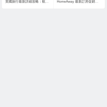
英國旅行最新詳細攻略：航空航班推薦/國內交通出行推薦/住宿推薦/購物分享
HomeAway 最新訂房促銷碼/優惠碼/折扣碼推薦