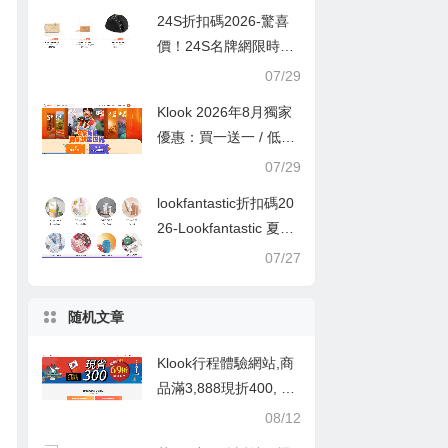
24S折扣碼2026-驚喜
價！24S名牌網限時9
折！Louis Vuitton 精選
07/29
熱賣袋款低至香港售價
Klook 2026年8月獨家
72折！
優惠：買一送一 / 低至
半價
07/29
lookfantastic折扣碼20
26-Lookfantastic 夏日
優惠低至65折優惠碼
07/27
随机文章
Klook行程體驗網站,商
品滿3,888現折400, 指
定商品69折, 商品滿5,0
08/12
00即享9折, 韓國商品滿