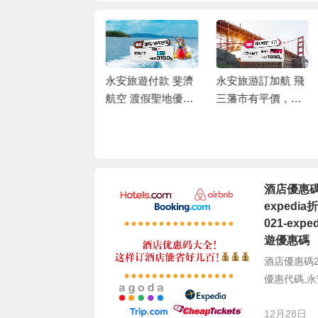
永安旅遊付款 斐濟
永安旅游訂加航 飛
航空 渡假聖地優
三藩市有平價，香
惠，2021聖誕/跨年
港飛三藩市 HK$1,9
酒店優惠碼2026-ag
都有平價，香港直
90(連稅HK$3,628),
oda優惠碼2酒店優
航 斐濟-楠迪來回機
出發日期去到11月
惠碼2026-agoda優
票HK$3,150起(連稅
底前
惠碼2026-expedia
HK$4,256), 出發截
酒店優惠碼2
折扣碼-booking hot
止到2021年1月底
expedi
el優惠碼,ctrip訂房
021-exp
優惠代碼,永安旅遊
遊優惠碼
優惠碼021-expedia
酒店優惠碼202
折扣碼2026-bookin
優惠代碼,永
 hotel優惠碼,ctrip
訂房優惠代碼,永安
12月28日