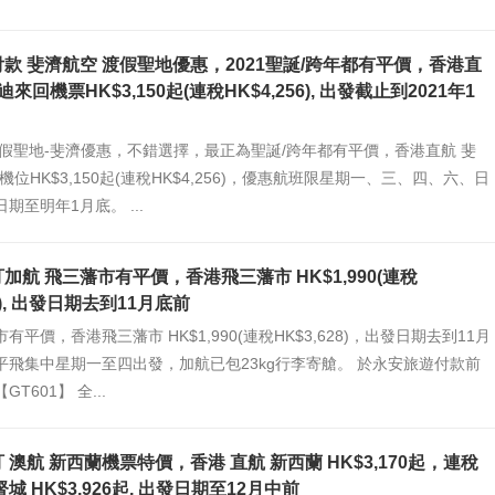
款 斐濟航空 渡假聖地優惠，2021聖誕/跨年都有平價，香港直
迪來回機票HK$3,150起(連稅HK$4,256), 出發截止到2021年1
渡假聖地-斐濟優惠，不錯選擇，最正為聖誕/跨年都有平價，香港直航 斐
機位HK$3,150起(連稅HK$4,256)，優惠航班限星期一、三、四、六、日
期至明年1月底。 ...
加航 飛三藩市有平價，香港飛三藩市 HK$1,990(連稅
28), 出發日期去到11月底前
有平價，香港飛三藩市 HK$1,990(連稅HK$3,628)，出發日期去到11月
平飛集中星期一至四出發，加航已包23kg行李寄艙。 於永安旅遊付款前
T601】 全...
 澳航 新西蘭機票特價，香港 直航 新西蘭 HK$3,170起，連稅
城 HK$3,926起, 出發日期至12月中前