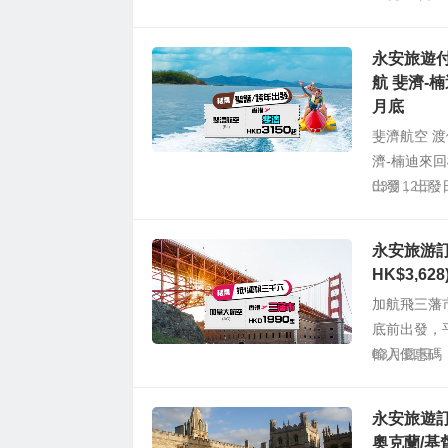
旅遊優惠碼
永安旅遊付
航 斐濟-楠
月底
斐濟航空 
濟-楠迪來回
出發，出發日
03月12日
永安旅游訂
HK$3,6
加航飛三藩市
底前出發，
輸入優惠碼【G
03月11日
永安旅遊訂
奧克蘭/基督