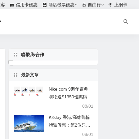
旅客
信用卡優惠
酒店機票優惠
自由行
上網卡
卡
聯繫我/合作
最新文章
Nike.com 9週年慶典
購物送$1350優惠碼
08/01
KKday 香港/高雄郵輪
體驗優惠：第2位只需
$1
08/01