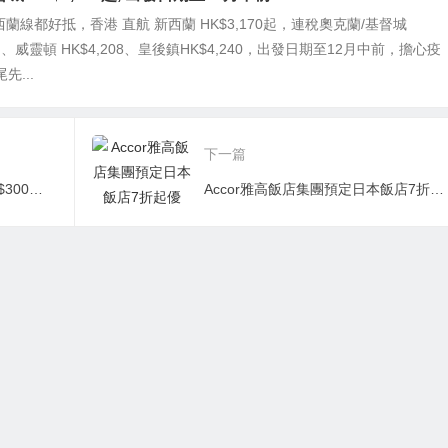
蘭線都好抵，香港 直航 新西蘭 HK$3,170起，連稅奧克蘭/基督城
6起、威靈頓 HK$4,208、皇後鎮HK$4,240，出發日期至12月中前，擔心疫
先...
下一篇
Klook 新用戶APP消費折扣NT$300優惠碼/ 新馬泰-越南全產品滿額折NT$300優惠碼
Accor雅高飯店集團預定日本飯店7折起優惠，美居/宜必思酒店都適用折扣