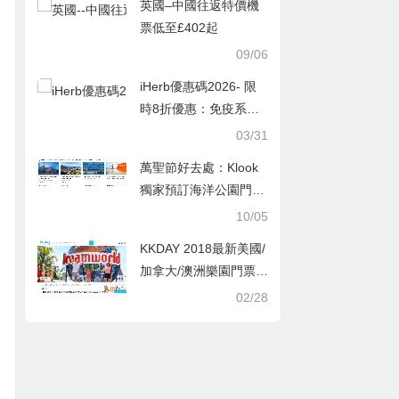
英國–中國往返特價機
2888元現折300, WIFI
票低至£402起
商品88折
09/06
iHerb優惠碼2026- 限
時8折優惠：免疫系統/
機體能量/Solumeve產
03/31
品
萬聖節好去處：Klook
獨家預訂海洋公園門票
買1送1電子優惠券
10/05
KKDAY 2018最新美國/
加拿大/澳洲樂園門票活
動套票優惠券 折扣碼
02/28