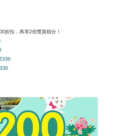
00折扣，再享2倍獎賞積分！
0
0
Z330
330