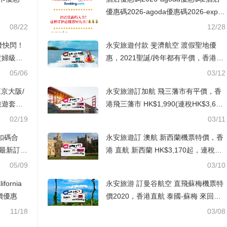
優惠碼2026-agoda優惠碼2026-expe
dia折扣碼-booking hotel優惠碼,ctrip
08/22
12/28
訂房優惠代碼,永安旅遊優惠碼021-ex
-突發快閃！
永安旅遊付款 斐濟航空 渡假聖地優
pedia折扣碼2026-booking hotel優惠
貴婦級護
惠，2021聖誕/跨年都有平價，香港直
碼,ctrip訂房優惠代碼,永安旅遊優惠碼
航 斐濟-楠迪來回機票HK$3,150起(連
05/06
03/12
稅HK$4,256), 出發截止到2021年1月
永安旅游訂加航 飛三藩市有平價，香
底
旅遊套票
港飛三藩市 HK$1,990(連稅HK$3,62
8), 出發日期去到11月底前
02/19
03/11
折扣碼合
永安旅遊訂 澳航 新西蘭機票特價，香
da最新訂房
港 直航 新西蘭 HK$3,170起，連稅奧
各大銀行
克蘭/基督城 HK$3,926起, 出發日期至
05/09
03/10
12月中前
fornia
永安旅游 訂曼谷航空 直飛蘇梅機票特
 半價優惠
價2020，香港直航 泰國-蘇梅 來回HK
$2,030起(連稅HK$2,890)
11/18
03/08