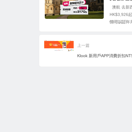
澳航 去新西
HK$3,92
情可以訂年尾
03月10日
上一篇