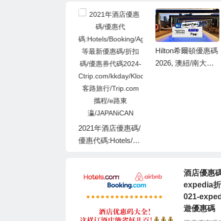
Hilton希爾頓優惠碼
2026, 澳紐/南大平
島國酒店優惠，低
酒店優惠碼2026-ag
至7折起，有85折餐
oda優惠碼2酒店優
飲優惠
惠碼2026-agoda優
惠碼2026-expedia
2021年酒店優惠碼/
折扣碼-booking hot
優惠代碼:Hotels/Bo
el優惠碼,ctrip訂房
oking/Agoda/Expedi
優惠代碼,永安旅遊
a等最新優惠碼/折
優惠碼021-expedia
酒店優惠碼2
扣碼/優惠券代碼20
折扣碼2026-bookin
expedi
24-Ctrip.com/kkda
 hotel優惠碼,ctrip
021-exp
y/Klook客路旅行/Tri
訂房優惠代碼,永安
遊優惠碼
p.com 攜程/e路東
旅遊優惠碼