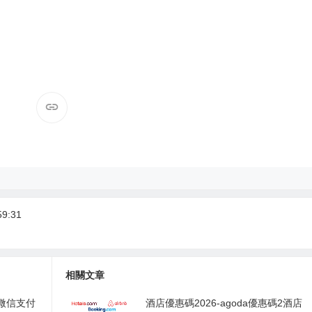
9:31
相關文章
微信支付
酒店優惠碼2026-agoda優惠碼2酒店