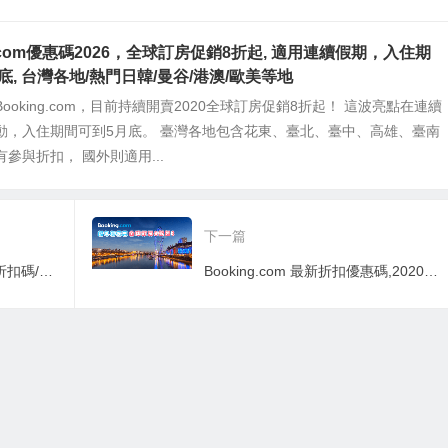
ng.com優惠碼2026，全球訂房促銷8折起, 適用連續假期，入住期
底, 台灣各地/熱門日韓/曼谷/港澳/歐美等地
ooking.com，目前持續開賣2020全球訂房促銷8折起！ 這波亮點在連續
動，入住期間可到5月底。 臺灣各地包含花東、臺北、臺中、高雄、臺南
參與折扣， 國外則適用...
下一篇
Japanican e路東瀛2020最新折扣碼/優惠代碼/折扣代碼, 日本各地訂房折扣
Booking.com 最新折扣優惠碼,2020全球訂房促銷8折起,台灣信用卡折扣碼