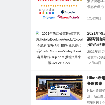
酒店優惠碼202
瀛/JAPANiCAN
優惠代碼,永
12月28日
2021年酒店
惠碼/折扣碼/
攜程/e路東
2021年酒店優
優惠券代碼2024
12月04日
Hilto
餐飲優惠
Hilton
洲、新西蘭、
員有7折，不是H
03月15日