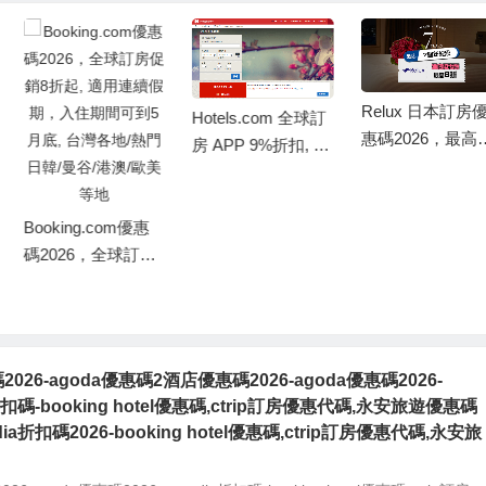
Relux 日本訂房優
Hotels.com 全球訂
惠碼2026，最高可
房 APP 9%折扣, 20
領取高達8折酒店
20年台灣/香港 Hote
惠碼 二獎亦有92折/
ls.com最新折扣碼/
三獎有95折/四獎有
各大銀行信用卡優
Booking.com優惠
97折優惠碼
惠碼
碼2026，全球訂房
促銷8折起, 適用連
續假期，入住期間
可到5月底, 台灣各
地/熱門日韓/曼谷/
026-agoda優惠碼2酒店優惠碼2026-agoda優惠碼2026-
港澳/歐美等地
a折扣碼-booking hotel優惠碼,ctrip訂房優惠代碼,永安旅遊優惠碼
edia折扣碼2026-booking hotel優惠碼,ctrip訂房優惠代碼,永安旅