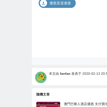
優惠直達連接
本文由
fanfan
发表于 2020-02-13 20:5
隨機文章
澳門巴黎人酒店優惠 支付寶/