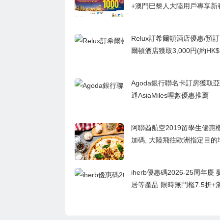
+澳門巴黎人大陸用戶專享新
+澳門冬季臻享套票優惠活動
Relux訂希爾頓酒店優惠/預
爾頓酒店獲取3,000円(約HK$
惠券
Agoda銀行聯名卡訂房獲取
通AsiaMiles哩數優惠推薦
阿聯酋航空2019留學生優惠
加碼, 大陸飛往歐洲指定目的
惠票價及行李托運限額45公
iherb優惠碼2026-25周年慶
居等產品 限時無門檻7.5折+
直郵