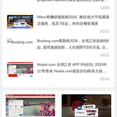
券代碼2024-Ctrip.com/kkday/Klook客路旅
12/04
行/Trip.com 攜程/e路東瀛/JAPANiCAN
Hilton希爾頓優惠碼2026, 澳紐/南大平島國酒
店優惠，低至7折起，有85折餐飲優惠
03/15
Booking.com優惠碼2026，全球訂房促銷8折
起, 適用連續假期，入住期間可到5月底, 台灣
各地/熱門日韓/曼谷/港澳/歐美等地
03/11
Hotels.com 全球訂房 APP 9%折扣, 2020年
台灣/香港 Hotels.com最新折扣碼/各大銀行
信用卡優惠碼
03/10