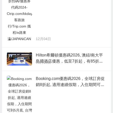
12月04日
Hilton希爾頓優惠碼2026, 澳紐/南大平
島國酒店優惠，低至7折起，有85折餐
03月15日
飲優惠
Booking.com優惠碼2026，全球訂房促
銷8折起, 適用連續假期，入住期間可到
5月底, 台灣各地/熱門日韓/曼谷/港澳/歐
美等地