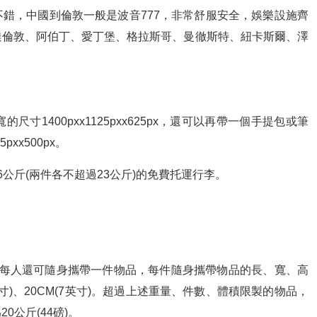
錯，中國到倫敦一般是波音777，非常舒服安全，娛樂設施齊
達倫敦、阿伯丁、愛丁堡、格拉斯哥、曼徹斯特、紐卡斯爾、澤
寸1400pxx1125pxx625px，還可以再帶一個手提包或筆
xx500px。
公斤(兩件各不超過23公斤)的免費托運行李。
，每人還可隨身攜帶一件物品，每件隨身攜帶物品的長、寬、高
15英寸)、20CM(7英寸)。超過上述重量、件數、體積限製的物品，
公斤(44磅)。