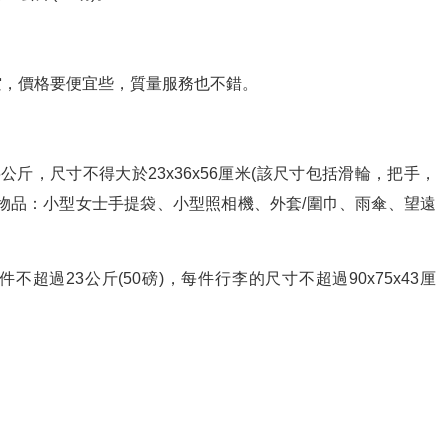
空，價格要便宜些，質量服務也不錯。
斤，尺寸不得大於23x36x56厘米(該尺寸包括滑輪，把手，
物品：小型女士手提袋、小型照相機、外套/圍巾、雨傘、望遠
超過23公斤(50磅)，每件行李的尺寸不超過90x75x43厘