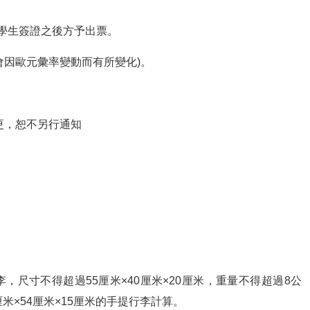
學生簽證之後方予出票。
額會因歐元彙率變動而有所變化)。
更，恕不另行通知
尺寸不得超過55厘米×40厘米×20厘米，重量不得超過8公
米×54厘米×15厘米的手提行李計算。