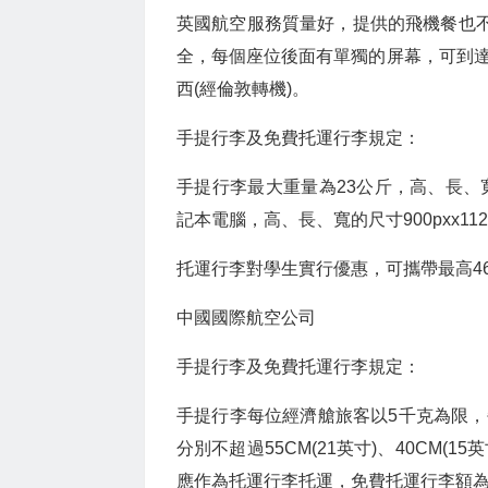
英國航空服務質量好，提供的飛機餐也不
全，每個座位後面有單獨的屏幕，可到
西(經倫敦轉機)。
手提行李及免費托運行李規定：
手提行李最大重量為23公斤，高、長、寬的尺
記本電腦，高、長、寬的尺寸900pxx1125p
托運行李對學生實行優惠，可攜帶最高46
中國國際航空公司
手提行李及免費托運行李規定：
手提行李每位經濟艙旅客以5千克為限
分別不超過55CM(21英寸)、40CM(
應作為托運行李托運，免費托運行李額為20