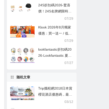
24S折扣碼2026-驚喜
價！24S名牌網限時9
折！Louis Vuitton 精選
07/29
熱賣袋款低至香港售價
Klook 2026年8月獨家
72折！
優惠：買一送一 / 低至
半價
07/29
lookfantastic折扣碼20
26-Lookfantastic 夏日
優惠低至65折優惠碼
07/27
随机文章
Trip攜程網2018日本賞
櫻花酒店優惠碼，最高
減HK$200，手機App
03/12
專屬優惠