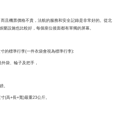
，而且機票價格不貴，法航的服務和安全記錄是非常好的。從北
，娛樂設施也比較好，每個座位後面都有單獨的屏幕。
寸的標準行李(一件衣袋會視為標準行李):
)，包括外袋、輪子及把手，
5磅。
寸(高+長+寬)最重23公斤。