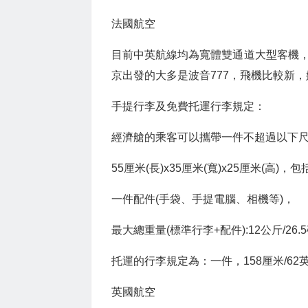
法國航空
目前中英航線均為寬體雙通道大型客機
京出發的大多是波音777，飛機比較新
手提行李及免費托運行李規定：
經濟艙的乘客可以攜帶一件不超過以下尺
55厘米(長)x35厘米(寬)x25厘米(高
一件配件(手袋、手提電腦、相機等)，
最大總重量(標準行李+配件):12公斤/26.
托運的行李規定為：一件，158厘米/62英
英國航空