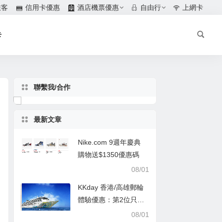
旅客
信用卡優惠
酒店機票優惠
自由行
上網卡
卡
聯繫我/合作
最新文章
Nike.com 9週年慶典
購物送$1350優惠碼
08/01
KKday 香港/高雄郵輪
體驗優惠：第2位只需
$1
08/01