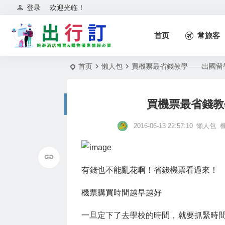
登录
欢迎光临！
首页
常旅客
首页
懶人包
買機票最省錢教學——出國留
買機票最省錢教
2016-06-13 22:57:10
懶人包
有錢也不能亂花啊！省錢機票看過來！
機票購買時間越早越好
一旦定下了去學校的時間，就要抓緊時