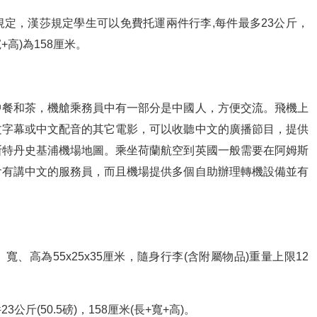
定，漢莎規定學生可以免費托運兩件行李,每件最多23公斤，
+高)為158厘米。
中餐和茶，機艙乘務員中有一部分是中國人，方便交流。飛機上
文字幕或中文配音的其它電影，可以收聽中文的廣播節目，提供
斯特丹史基浦機場地圖。乘坐荷蘭航空到英國一般需要在阿姆斯
會有講中文的服務員，而且機場提供多個自助辦理轉機設備並有
、高為55x25x35厘米，隨身行李(含附屬物品)重量上限12
斤(50.5磅)，158厘米(長+寬+高)。