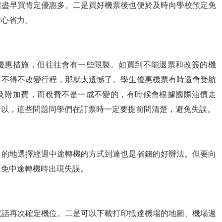
票盡早買肯定優惠多。二是買好機票後也便於及時向學校預定免
省心省力。
優惠措施，但往往會有一些限製。如買到不能退票和改簽的機
件不得不改變行程，那就太遺憾了。學生優惠機票有時還會受航
及附加費，而稅費不是一成不變的，有時候會根據國際油價走
所以，這些問題同學們在訂票時一定要提前問清楚，避免失誤。
目的地選擇經過中途轉機的方式到達也是省錢的好辦法。但要向
避免中途轉機時出現失誤。
電話再次確定機位。二是可以下載打印抵達機場的地圖、機場週