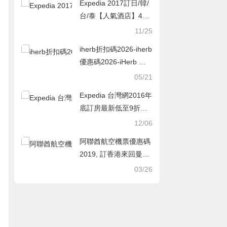
Expedia 2017訂日/韓/
台/泰【人氣酒店】45
折起，DBS卡優惠碼再
11/25
8折
iherb折扣碼2026-iherb
優惠碼2026-iHerb 洗
手液、濕巾和口罩 限時
05/21
額外 67 折優惠
Expedia 台灣網2016年
底訂房最新低至9折優
惠碼/折扣碼
12/06
阿聯酋航空機票優惠碼
2019, 訂香港來回曼谷
機票$733起！航班暑假
03/26
末都有/包25kg行李