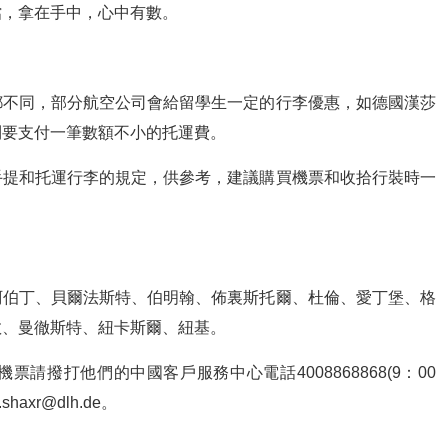
檔，拿在手中，心中有數。
都不同，部分航空公司會給留學生一定的行李優惠，如德國漢莎
則要支付一筆數額不小的托運費。
手提和托運行李的規定，供參考，建議購買機票和收拾行裝時一
阿伯丁、貝爾法斯特、伯明翰、佈裏斯托爾、杜倫、愛丁堡、格
敦、曼徹斯特、紐卡斯爾、紐基。
請撥打他們的中國客戶服務中心電話4008868868(9：00
.shaxr@dlh.de
。