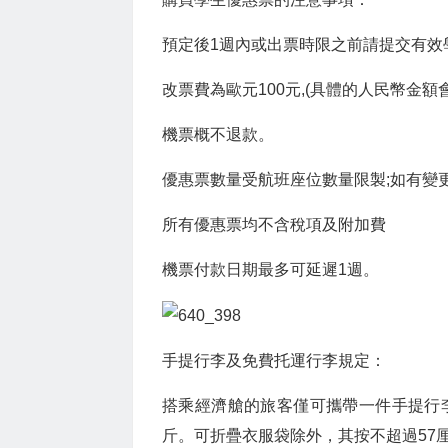
預定後1週內或出票時限之前請提交有效
改票費為歐元100元,(具體的人民幣金
機票概不退款。
優惠票數量受航班座位數量限製;如有變
所有優惠票均不含稅項及附加費
機票付款日期最多可延遲1週。
手提行李及免費托運行李規定：
搭乘經濟艙的旅客僅可攜帶一件手提行李，
斤。可折疊衣服袋除外，其按不超過57厘