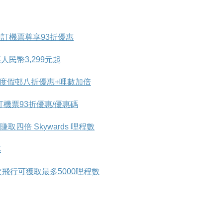
訂機票尊享93折優惠
民幣3,299元起
及度假邨八折優惠+哩數加倍
機票93折優惠/優惠碼
四倍 Skywards 哩程數
惠
一次飛行可獲取最多5000哩程數