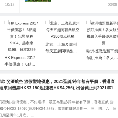
$2,030起(連稅HK$2,890)
10/12
03/08
北京、上海及廣州
每天五趟阿聯酋航
歐洲機票最新平價
HK Express 2017
空A380航班執飛
預訂推薦！各大航
半價優惠！ 6點開
空機票入手最優惠
賣！台灣 單程$16
價推薦
4、越泰柬 $199、
款 斐濟航空 渡假聖地優惠，2021聖誕/跨年都有平價，香港直
日本$299
迪來回機票HK$3,150起(連稅HK$4,256), 出發截止到2021年1
渡假聖地-斐濟優惠，不錯選擇，最正為聖誕/跨年都有平價，香港直航 斐
機位HK$3,150起(連稅HK$4,256)，優惠航班限星期一、三、四、六、日
期至明年1月底。 ...