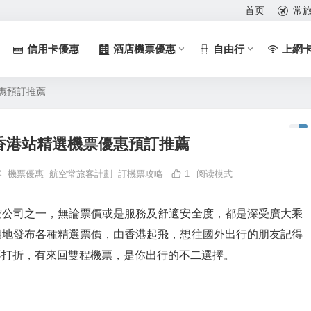
首页
常
信用卡優惠
酒店機票優惠
自由行
上網
惠預訂推薦
香港站精選機票優惠預訂推薦
客
機票優惠
航空常旅客計劃
訂機票攻略
1
阅读模式
空公司之一，無論票價或是服務及舒適安全度，都是深受廣大乘
期地發布各種精選票價，由香港起飛，想往國外出行的朋友記得
不打折，有來回雙程機票，是你出行的不二選擇。