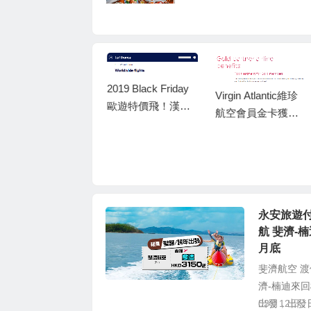
雙重禮遇
2019 Black Friday
Virgin Atlantic維珍
歐遊特價飛！漢莎
法航/ 荷航 2019 Bla
航空會員金卡獲取
航空/瑞士航空 香港
ck Friday機票優
資格和優惠權益
來回歐洲$1,030
惠！最平飛, 香港經
起！連稅二千五
阿姆斯特丹/巴黎轉
起！飛北歐都可以
飛歐洲 HK$800起
永安旅遊付
航 斐濟-楠
月底
斐濟航空 
濟-楠迪來回
出發，出發日
03月12日