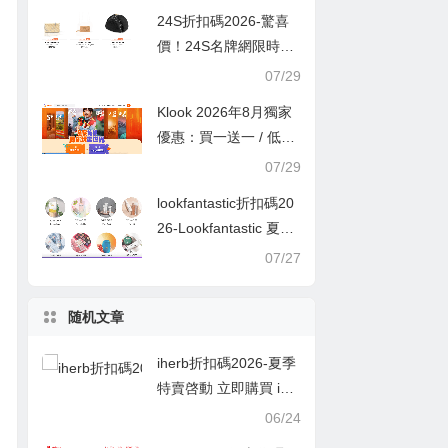
24S折扣碼2026-驚喜
價！24S名牌網限時9
折！Louis Vuitton 精選
07/29
熱賣袋款低至香港售價
Klook 2026年8月獨家
72折！
優惠：買一送一 / 低至
半價
07/29
lookfantastic折扣碼20
26-Lookfantastic 夏日
優惠低至65折優惠碼
07/27
随机文章
iherb折扣碼2026-夏季
特賣啓動 立即購買 iHe
rb官網：夏季特賣啓動
06/24
膳食補劑8折