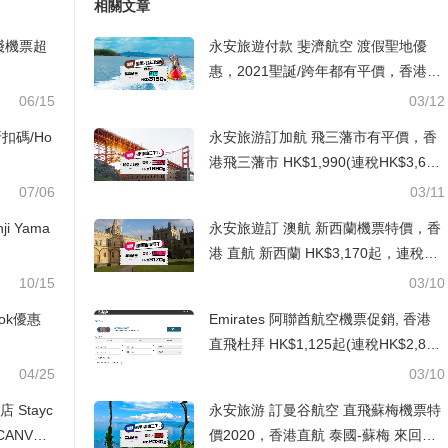
相關文章
綫機票超
永安旅遊付款 斐濟航空 渡假聖地優
惠，2021聖誕/跨年都有平價，香港直
航 斐濟-楠迪來回機票HK$3,150起(連
06/15
03/12
稅HK$4,256), 出發截止到2021年1月
折扣碼/Ho
永安旅游訂加航 飛三藩市有平價，香
底
港飛三藩市 HK$1,990(連稅HK$3,62
8), 出發日期去到11月底前
07/06
03/11
ji Yama
永安旅遊訂 澳航 新西蘭機票特價，香
港 直航 新西蘭 HK$3,170起，連稅奧
克蘭/基督城 HK$3,926起, 出發日期至
10/15
03/10
12月中前
ook優惠
Emirates 阿聯酋航空機票促銷, 香港
直飛杜拜 HK$1,125起(連稅HK$2,88
9)
04/25
03/10
Stayc
永安旅游 訂曼谷航空 直飛蘇梅機票特
CANVAS
價2020，香港直航 泰國-蘇梅 來回HK