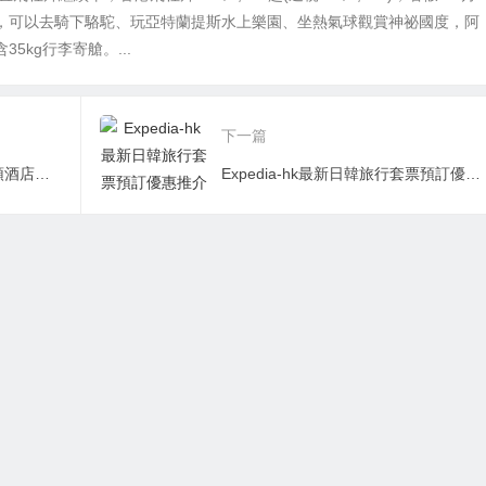
，可以去騎下駱駝、玩亞特蘭提斯水上樂園、坐熱氣球觀賞神祕國度，阿
35kg行李寄艙。...
下一篇
歐洲、中東、美洲Hilton希爾頓酒店最新預訂快閃8折優惠
Expedia-hk最新日韓旅行套票預訂優惠推介