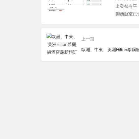
出發都有平
聯酋航空已含
03月10日
上一篇