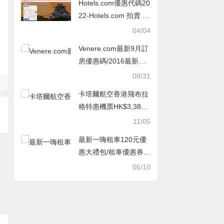
Hotels.com優惠代碼20
22-Hotels.com 拍賣 –
享受大阪酒店預訂最高
04/04
45％的折扣！
Venere.com最新9月訂
房優惠碼/2016最新優
惠折扣碼/出行預訂優惠
08/31
卡塔爾航空香港飛布拉
格特惠機票HK$3,387
起/3人同行+30kg行李,
11/05
連稅HK$4,080
最新一嗨租車120元優
惠大禮包/租車優惠券領
取/2016一嗨租車優惠
06/10
分享