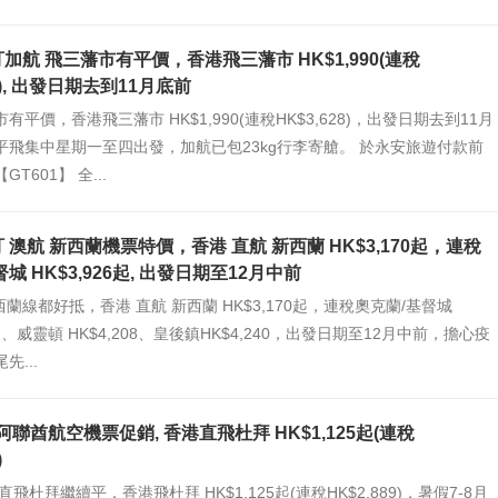
加航 飛三藩市有平價，香港飛三藩市 HK$1,990(連稅
28), 出發日期去到11月底前
有平價，香港飛三藩市 HK$1,990(連稅HK$3,628)，出發日期去到11月
平飛集中星期一至四出發，加航已包23kg行李寄艙。 於永安旅遊付款前
T601】 全...
 澳航 新西蘭機票特價，香港 直航 新西蘭 HK$3,170起，連稅
城 HK$3,926起, 出發日期至12月中前
蘭線都好抵，香港 直航 新西蘭 HK$3,170起，連稅奧克蘭/基督城
6起、威靈頓 HK$4,208、皇後鎮HK$4,240，出發日期至12月中前，擔心疫
先...
es 阿聯酋航空機票促銷, 香港直飛杜拜 HK$1,125起(連稅
)
飛杜拜繼續平，香港飛杜拜 HK$1,125起(連稅HK$2,889)，暑假7-8月