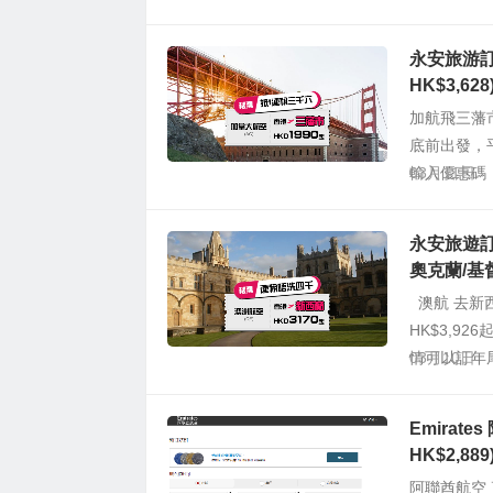
永安旅游訂
HK$3,6
加航飛三藩市
底前出發，
輸入優惠碼【G
03月11日
永安旅遊訂
奧克蘭/基督
澳航 去新西
HK$3,92
情可以訂年尾
03月10日
Emirat
HK$2,889
阿聯酋航空 直