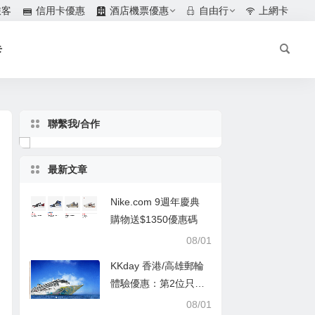
旅客
信用卡優惠
酒店機票優惠
自由行
上網卡
卡
聯繫我/合作
最新文章
Nike.com 9週年慶典
購物送$1350優惠碼
08/01
KKday 香港/高雄郵輪
體驗優惠：第2位只需
$1
08/01