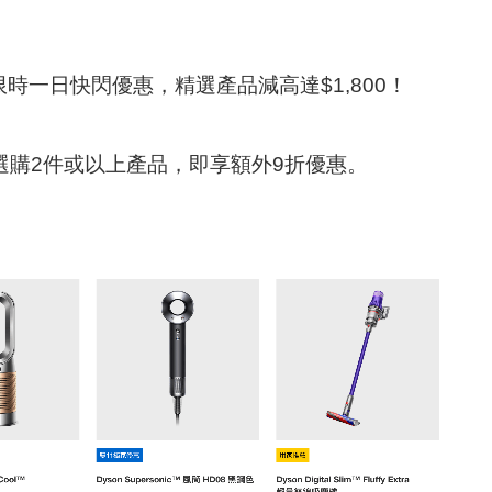
限時一日快閃優惠，精選產品減高達$1,800！
 選購2件或以上產品，即享額外9折優惠。