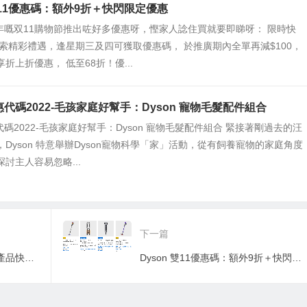
 雙11優惠碼：額外9折＋快閃限定優惠
在今年嘅双11購物節推出咗好多優惠呀，慳家人諗住買就要即睇呀： 限時快
探索精彩禮遇，逢星期三及四可獲取優惠碼， 於推廣期內全單再減$100，
折上折優惠， 低至68折！優...
優惠代碼2022-毛孩家庭好幫手：Dyson 寵物毛髮配件組合
惠代碼2022-毛孩家庭好幫手：Dyson 寵物毛髮配件組合 緊接著剛過去的汪
Dyson 特意舉辦Dyson寵物科學「家」活動，從有飼養寵物的家庭角度
討主人容易忽略...
下一篇
iHerb 雙11 優惠：US$1/$11 產品快閃限量搶購平過1折，每日11款！
Dyson 雙11優惠碼：額外9折＋快閃限定優惠