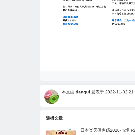
本文由
dangui
发表于 2022-11-02 21:
隨機文章
日本楽天優惠碼2026-市場 Raku