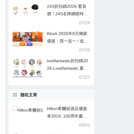
24S折扣碼2026-驚喜
價！24S名牌網限時9
折！Louis Vuitton 精選
07/29
熱賣袋款低至香港售價
Klook 2026年8月獨家
72折！
優惠：買一送一 / 低至
半價
07/29
lookfantastic折扣碼20
26-Lookfantastic 夏日
優惠低至65折優惠碼
07/27
随机文章
Hilton希爾頓酒店優惠
券2019, 100周年慶典,
酒店預訂低至8折優惠
08/01