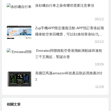
卡優惠
洛杉磯自行車之旅有哪些需要注意事項
05/12
Zuji手機APP限定優惠活動 APP預訂香港起飛
國泰航空來回機票，可以$1換領香港站/九龍
站機場快線成人單程票1張
02/12
Emirates阿聯酋航空香港飛歐洲航線班連稅
三千五幾起，聖誕出發
10/26
美國亞馬遜amazon科技產品類必買推薦202
1
11/18
相關文章