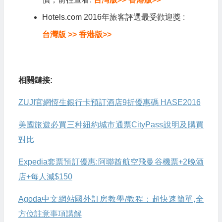
Hotels.com 2016年旅客評選最受歡迎獎 :
台灣版 >>
香港版>>
相關鏈接:
ZUJI官網恆生銀行卡預訂酒店9折優惠碼 HASE2016
美國旅遊必買三种紐約城市通票CityPass說明及購買
對比
Expedia套票預訂優惠:阿聯酋航空飛曼谷機票+2晚酒
店+每人減$150
Agoda中文網站國外訂房教學/教程：超快速簡單,全
方位註意事項講解