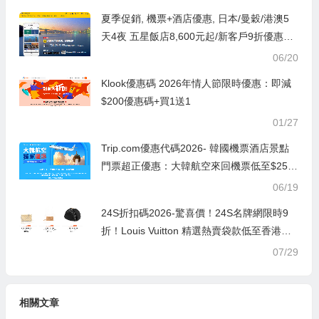
夏季促銷, 機票+酒店優惠, 日本/曼穀/港澳5
天4夜 五星飯店8,600元起/新客戶9折優惠券/
全球訂房優惠低至3折起, Expedia 智遊網最
06/20
新折扣碼2019
Klook優惠碼 2026年情人節限時優惠：即減
$200優惠碼+買1送1
01/27
Trip.com優惠代碼2026- 韓國機票酒店景點
門票超正優惠：大韓航空來回機票低至$256
6
06/19
24S折扣碼2026-驚喜價！24S名牌網限時9
折！Louis Vuitton 精選熱賣袋款低至香港售
價72折！
07/29
相關文章