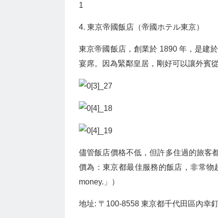
1
4. 東京帝國飯店（帝國ホテル東京）
東京帝國飯店，創業於 1890 年，是
宴席。因為緊鄰皇居，剛好可以讓外賓
儘管飯店價格不低，但許多住過的旅客都表
價為：東京都最佳服務的飯店，非常物超所值。（」best 
money.」）
地址: 〒100-8558 東京都千代田區內幸釘1