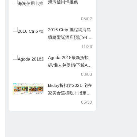
海淘信用卡推薦
05/02
2016 Ctrip 攜程網海島
繽紛聖誕酒店預訂94折
優惠
11/26
Agoda 2018最新折扣
碼/懶人包促銷/下載AP
P訂房現折320元抵用
03/03
優惠券
kkday折扣券2021-宅在
家美食這樣吃！指定懶
人料理包最高可折 100
05/30
元