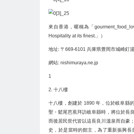
來自香港，暱稱為「gourment_food
Hospitality at its finest.」）
地址: 〒669-6101 兵庫県豊岡市城崎釘湯
網站: nishimuraya.ne.jp
1
2. 十八樓
十八樓，創建於 1890 年，位於岐阜縣
聖・鬆尾芭蕉拜訪岐阜縣時，將位於長
而後居民世代皆以這長良川溫泉而自豪
史，於是當時的館主，為了重新振興長