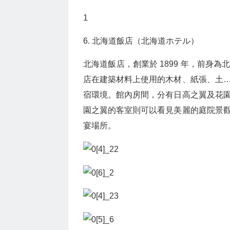
1
6. 北海道飯店（北海道ホテル）
北海道飯店，創業於 1899 年，前身
店在建築材料上使用的木材、紙張、土
宿環境。館內房間，分有日高之翼及花
園之翼的客室則可以看見美麗的庭院景
宴場所。