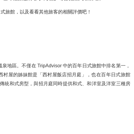
日式旅館，以及看看其他旅客的相關評價吧！
泉地區。不僅在 TripAdvisor 中的百年日式旅館中排名第一，
一。西村屋的姊妹館是「西村屋飯店招月庭」，也在百年日式旅館
日式傳統和式房型，與招月庭同時提供和式、和洋室及洋室三種房