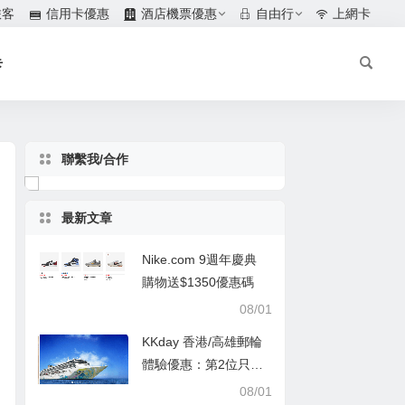
旅客
信用卡優惠
酒店機票優惠
自由行
上網卡
卡
聯繫我/合作
最新文章
Nike.com 9週年慶典
購物送$1350優惠碼
08/01
KKday 香港/高雄郵輪
體驗優惠：第2位只需
$1
08/01