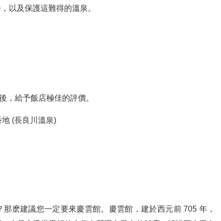
譽，以及保護這難得的溫泉。
住宿後，給予飯店極佳的評價。
番地 (長良川溫泉)
那麽建議您一定要來慶雲館。慶雲館，建於西元前 705 年，