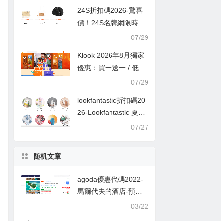
24S折扣碼2026-驚喜
價！24S名牌網限時9
折！Louis Vuitton 精選
07/29
熱賣袋款低至香港售價
Klook 2026年8月獨家
72折！
優惠：買一送一 / 低至
半價
07/29
lookfantastic折扣碼20
26-Lookfantastic 夏日
優惠低至65折優惠碼
07/27
随机文章
agoda優惠代碼2022-
馬爾代夫的酒店-預訂
可享受10％的額外折
03/22
扣！