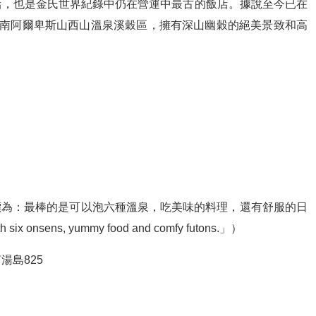
店，也是金氏世界紀錄中仍在營運中最古的飯店。據說至今已在
位於南阿爾卑斯山西山溫泉溪穀區，擁有深山幽穀的絕美景致和高
的評價為：最棒的是可以泡六種溫泉，吃美味的料理，還有舒服的日
 six onsens, yummy food and comfy futons.」）
釘湯島825