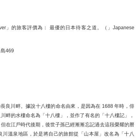
_lover」的旅客評價為： 最優的日本待客之道。（」Japanese
島469
的長良川畔。據說十八樓的命名由來，是因為在 1688 年時，俳
良川畔的水樓命名為「十八樓」，並作了有名的「十八樓記」，
；但在江戶時代後期，後世子孫已經漸漸忘記過去這段榮耀的曆
良川溫泉地區，於是將自己的旅館從「山本屋」改名為「十八