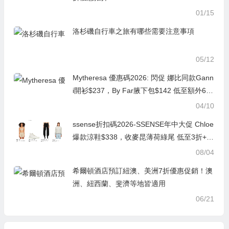
01/15
洛杉磯自行車之旅有哪些需要注意事項
05/12
Mytheresa 優惠碼2026: 閃促 娜比同款Gann
i開衫$237，By Far腋下包$142 低至額外6折
Tabi運動鞋$231
04/10
ssense折扣碼2026-SSENSE年中大促 Chloe
爆款涼鞋$338，收麥昆薄荷綠尾 低至3折+再
降價 瑪吉拉衞衣$382
08/04
希爾頓酒店預訂紐澳、美洲7折優惠促銷！澳
洲、紐西蘭、斐濟等地皆適用
06/21