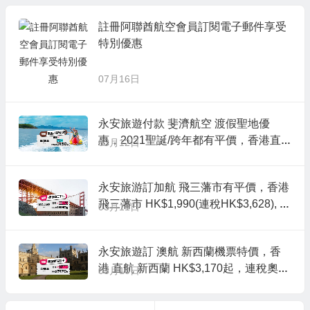
註冊阿聯酋航空會員訂閱電子郵件享受
特別優惠
07月16日
永安旅遊付款 斐濟航空 渡假聖地優
惠，2021聖誕/跨年都有平價，香港直
03月12日
航 斐濟-楠迪來回機票HK$3,150起(連稅
HK$4,256), 出發截止到2021年1月底
永安旅游訂加航 飛三藩市有平價，香港
飛三藩市 HK$1,990(連稅HK$3,628), 出
03月11日
發日期去到11月底前
永安旅遊訂 澳航 新西蘭機票特價，香
港 直航 新西蘭 HK$3,170起，連稅奧克
03月10日
蘭/基督城 HK$3,926起, 出發日期至12
月中前