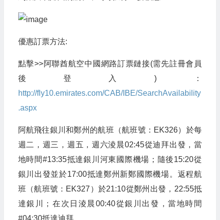
優惠訂票方法:
點擊>>阿聯酋航空中國網路訂票鏈接(需先註冊會員
後登入)：
http://fly10.emirates.com/CAB/IBE/SearchAvailability
.aspx
阿航飛往銀川和鄭州的航班（航班號：EK326）於每
週二，週三，週五，週六淩晨02:45從迪拜出發，當
地時間#13:35抵達銀川河東國際機場；隨後15:20從
銀川出發並於17:00抵達鄭州新鄭國際機場。返程航
班（航班號：EK327）於21:10從鄭州出發，22:55抵
達銀川；在次日淩晨00:40從銀川出發，當地時間
#04:30抵達迪拜。