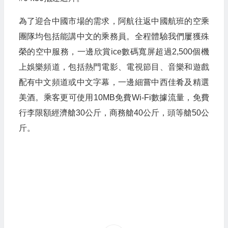
為了迎合中國市場的需求，阿航往返中國航班的空乘
團隊均包括能講中文的乘務員。全程體驗我們屢獲殊
榮的空中服務，一邊欣賞ice數碼寬屏超過2,500個機
上娛樂頻道，包括熱門電影、電視節目、音樂和遊戲
配有中文頻道或中文字幕，一邊細嘗中西佳肴及精選
美酒。乘客更可使用10MB免費Wi-Fi數據流量，免費
行李限額經濟艙30公斤，商務艙40公斤，頭等艙50公
斤。