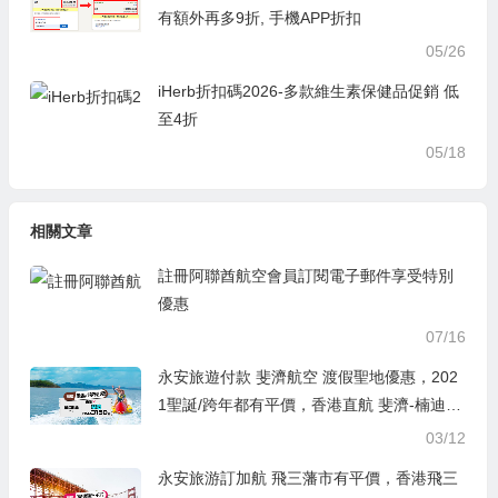
有額外再多9折, 手機APP折扣
05/26
iHerb折扣碼2026-多款維生素保健品促銷 低
至4折
05/18
相關文章
註冊阿聯酋航空會員訂閱電子郵件享受特別
優惠
07/16
永安旅遊付款 斐濟航空 渡假聖地優惠，202
1聖誕/跨年都有平價，香港直航 斐濟-楠迪來
回機票HK$3,150起(連稅HK$4,256), 出發截
03/12
止到2021年1月底
永安旅游訂加航 飛三藩市有平價，香港飛三