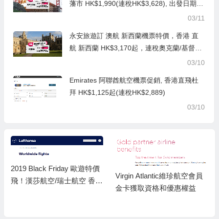
藩市 HK$1,990(連稅HK$3,628), 出發日期去
到11月底前
03/11
永安旅遊訂 澳航 新西蘭機票特價，香港 直
航 新西蘭 HK$3,170起，連稅奧克蘭/基督城
HK$3,926起, 出發日期至12月中前
03/10
Emirates 阿聯酋航空機票促銷, 香港直飛杜
拜 HK$1,125起(連稅HK$2,889)
03/10
2019 Black Friday 歐遊特價
Virgin Atlantic維珍航空會員
飛！漢莎航空/瑞士航空 香港
金卡獲取資格和優惠權益
來回歐洲$1,030起！連稅二
千五起！飛北歐都可以