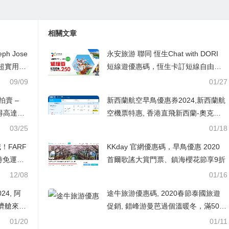
相關文章
ph Jose
永安旅游 聯同 恆生Chat with DORI
！超實用型
短線遊優惠碼，恆生卡訂短線自由行
每單減HK$250，澳門自由行/船飛+酒
09/09
01/27
店2日1夜 每人連稅HK$594起
 拍賣 –
新西蘭航空早鳥優惠券2024,新西蘭航
得高達7
空機票特惠, 香港直飛新西蘭-奧克蘭
HK$3,330起
03/25
01/18
減！FARF
KKday 官網優惠碼，早鳥優惠 2020
時免運
首爾歌謠大賞門票、鎮海櫻花節享9折
香港售價5
12/08
01/16
4, 阿
途牛旅游優惠碼, 2020春節泰國旅遊
濟艙來回
促銷, 錯峰游曼芭過個溫暖冬，滿500
0元減100元
01/20
01/11