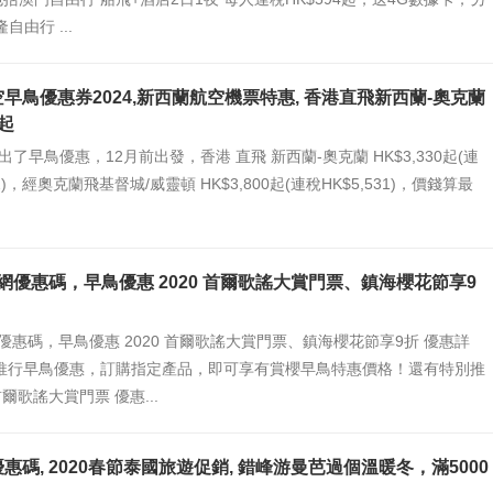
自由行 ...
早鳥優惠券2024,新西蘭航空機票特惠, 香港直飛新西蘭-奧克蘭
0起
出了早鳥優惠，12月前出發，香港 直飛 新西蘭-奧克蘭 HK$3,330起(連
42)，經奧克蘭飛基督城/威靈頓 HK$3,800起(連稅HK$5,531)，價錢算最
 官網優惠碼，早鳥優惠 2020 首爾歌謠大賞門票、鎮海櫻花節享9
官網優惠碼，早鳥優惠 2020 首爾歌謠大賞門票、鎮海櫻花節享9折 優惠詳
ay推行早鳥優惠，訂購指定產品，即可享有賞櫻早鳥特惠價格！還有特別推
首爾歌謠大賞門票 優惠...
惠碼, 2020春節泰國旅遊促銷, 錯峰游曼芭過個溫暖冬，滿5000