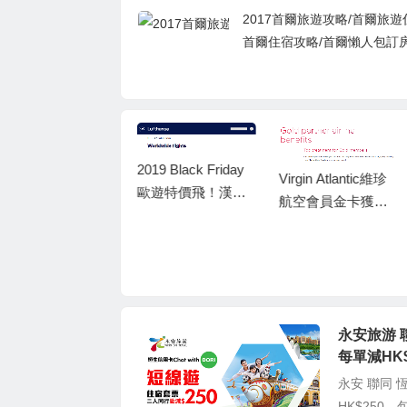
2017首爾旅遊攻略/首爾旅遊
首爾住宿攻略/首爾懶人包訂
2019 Black Friday
Virgin Atlantic維珍
歐遊特價飛！漢莎
法航/ 荷航 2019 Bla
航空會員金卡獲取
航空/瑞士航空 香港
ck Friday機票優
資格和優惠權益
來回歐洲$1,030
惠！最平飛, 香港經
起！連稅二千五
阿姆斯特丹/巴黎轉
起！飛北歐都可以
飛歐洲 HK$800起
永安旅游 聯
每單減HK
永安 聯同 
HK$250