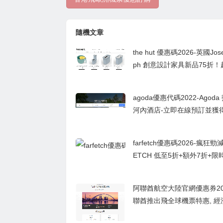
隨機文章
the hut 優惠碼2026-英國Jose
ph 創意設計家具新品75折
格廚具，低至HK$70入手！
agoda優惠代碼2022-Agoda
河內酒店-立即在線預訂並獲
0％的折扣！
farfetch優惠碼2026-瘋狂勁
ETCH 低至5折+額外7折+限
費！Veja 人氣靚鞋款可低至
4折！
阿聯酋航空大陸官網優惠券202
聯酋推出飛全球機票特惠, 經
票價￥3299元人民幣起