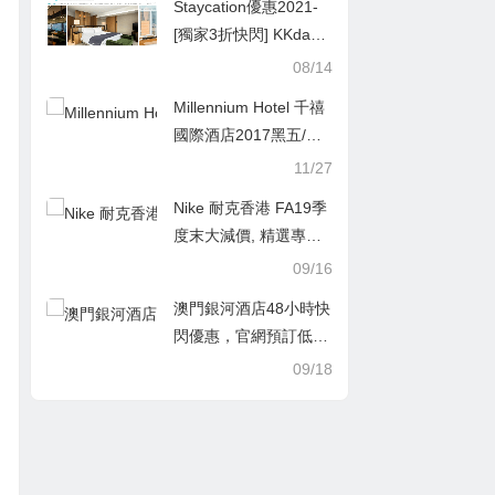
Staycation優惠2021-
[獨家3折快閃] KKday X
The Upper House 五
08/14
星級 Staycation Packa
Millennium Hotel 千禧
ge：包$1000用餐消費
國際酒店2017黑五/網
額+早餐+免費電影+爆
路星期一全球酒店75折
11/27
穀+Maxi-Bar
優惠碼
Nike 耐克香港 FA19季
度末大減價, 精選專區
購買兩件或以上, 即享8
09/16
折優惠
澳門銀河酒店48小時快
閃優惠，官網預訂低至
HKD998，有5項額外
09/18
獨家禮遇，餐飲及悠然
自足8折優惠，延迟至
下午2時退房