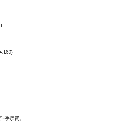
,160)
再+手續費。