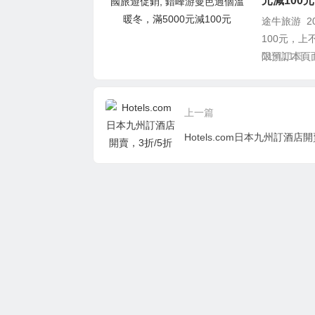
元減100元
途牛旅游 2
100元，上
限預訂本頁面
01月11日
上一篇