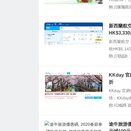
外，珠海長隆
01月27日
新西蘭航空
HK$3,33
新西蘭航空 
稅HK$5,1
平，可以8...
01月18日
KKday
折
KKday 
情：KKd
介－2020 
01月16日
途牛旅游優