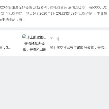
020春節旅遊促銷優惠 活動名稱：錯峰游曼芭 過個溫暖冬，滿5000元減
不封頂 活動時間：即日起至2020年1月20日23點59分 活動詳情： 本券僅
中的產品，每...
下一篇
Hotels.com日本九州訂酒店開賣，3折/5折優惠碼，手快有手慢無
瑞士航空推出香港飛歐洲優惠，香港來回歐洲多地連稅約四千