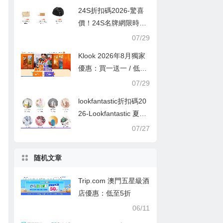
24S折扣碼2026-驚喜
價！24S名牌網限時9
折！Louis Vuitton 精選
07/29
熱賣袋款低至香港售價
Klook 2026年8月獨家
72折！
優惠：買一送一 / 低至
半價
07/29
lookfantastic折扣碼20
26-Lookfantastic 夏日
優惠低至65折優惠碼
07/27
随机文章
Trip.com 澳門五星級酒
店優惠：低至5折
06/11