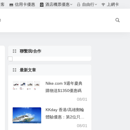
旅客
信用卡優惠
酒店機票優惠
自由行
上網卡
卡
聯繫我/合作
最新文章
Nike.com 9週年慶典
購物送$1350優惠碼
08/01
KKday 香港/高雄郵輪
體驗優惠：第2位只需
$1
08/01