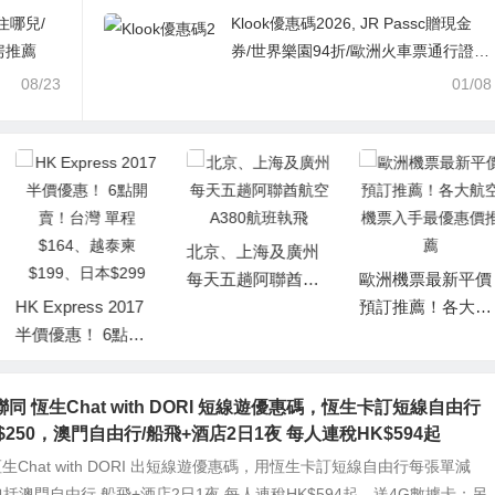
住哪兒/
Klook優惠碼2026, JR Passc贈現金
房推薦
券/世界樂園94折/歐洲火車票通行證8
5折, 日本商品滿3,888現折400/韓國商
08/23
01/08
品滿2,888現折300
北京、上海及廣州
每天五趟阿聯酋航
歐洲機票最新平價
HK Express 2017
空A380航班執飛
預訂推薦！各大航
半價優惠！ 6點開
空機票入手最優惠
賣！台灣 單程$16
價推薦
4、越泰柬 $199、
同 恆生Chat with DORI 短線遊優惠碼，恆生卡訂短線自由行
日本$299
$250，澳門自由行/船飛+酒店2日1夜 每人連稅HK$594起
恆生Chat with DORI 出短線遊優惠碼，用恆生卡訂短線自由行每張單減
，包括澳門自由行 船飛+酒店2日1夜 每人連稅HK$594起，送4G數據卡；另